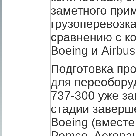
заметного при
грузоперевозка
сравнению с к
Boeing и Airbu
Подготовка пр
для переобору
737-300 уже з
стадии заверше
Boeing (вместе
Pemco, Aeronaut