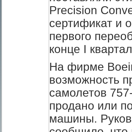
Precision Conv
сертификат и 
первого перео
конце I квартал
На фирме Boei
возможность п
самолетов 757-
продано или по
машины. Руков
сообщило, что 