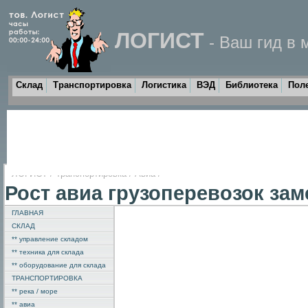
ЛОГИСТ
- Ваш гид в 
Склад
Транспортировка
Логистика
ВЭД
Библиотека
Пол
ЛОГИСТ
/
Транспортировка
/
Авиа
/
Рост авиа грузоперевозок за
ГЛАВНАЯ
СКЛАД
** управление складом
** техника для склада
** оборудование для склада
ТРАНСПОРТИРОВКА
** река / море
** авиа