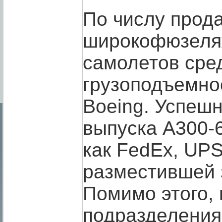
По числу прод
широкофюзел
самолетов сре
грузоподъемно
Boeing. Успеш
выпуска А300-6
как FedEx, UP
разместившей 
Помимо этого,
подразделения 