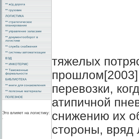
** ж/д дорога
** грузовик
ЛОГИСТИКА
** стратегическое
планирование
** управление запасами
** документооборот в
логистике
** служба снабжения
** системы автоматизации
тяжелых потря
ВЭД
** ИНКОТЕРМС
** Таможенные
прошлом[2003]
формальности
БИБЛИОТЕКА
перевозки, ког
** книги для ознакомления
** полезные материалы
ПОЛЕЗНОЕ
атипичной пне
снижению их об
Это влияет на логистику:
.
стороны, вряд