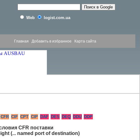
Web
logist.com.ua
Главная
|
Добавить в избранное
|
Карта сайта
CFR
CIF
CPT
CIP
DAF
DES
DEQ
DDU
DDP
словия CFR поставки
ght (... named port of destination)