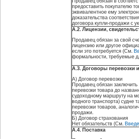
Продавец обязан в соответс
предоставить покупателю то
эквивалентное ему электрон
доказательства соответстви
договора купли-продажи с у
А.2. Лицензии, свидетель
Продавец обязан за свой сче
лицензию или другое официа
если это потребуется (См.
Вв
формальности, требуемые дл
А.3. Договоры перевозки 
А) Договор перевозки
Продавец обязан заключить 
перевозки товара до назван
судоходному маршруту на м
водного транспорта) судне т
перевозки товаров, аналогич
продажи.
Б) Договор страхования
Нет обязательств (См.
Введе
А.4. Поставка