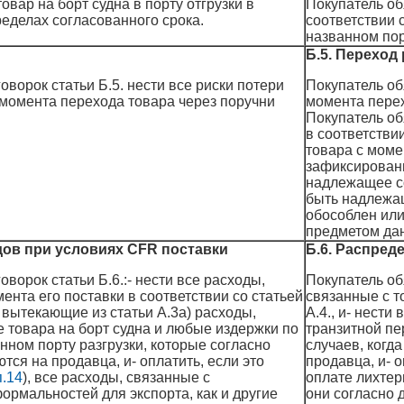
овар на борт судна в порту отгрузки в
Покупатель об
ределах согласованного срока.
соответствии с
названном пор
Б.5. Переход
оворок статьи Б.5. нести все риски потери
Покупатель об
момента перехода товара через поручни
момента перех
Покупатель об
в соответствии
товара с моме
зафиксированн
надлежащее со
быть надлежа
обособлен или
предметом дан
дов при условиях CFR поставки
Б.6. Распред
оворок статьи Б.6.:- нести все расходы,
Покупатель обя
ента его поставки в соответствии со статьей
связанные с т
е вытекающие из статьи А.3а) расходы,
А.4., и- нести
е товара на борт судна и любые издержки по
транзитной пе
нном порту разгрузки, которые согласно
случаев, когд
тся на продавца, и- оплатить, если это
продавца, и- 
.14
), все расходы, связанные с
оплате лихтер
рмальностей для экспорта, как и другие
они согласно 