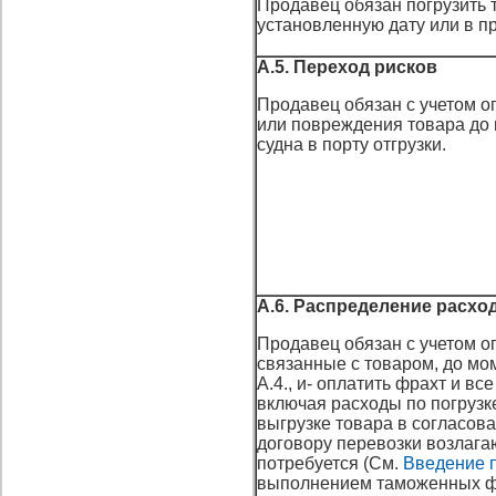
Продавец обязан погрузить т
установленную дату или в п
А.5. Переход рисков
Продавец обязан с учетом ог
или повреждения товара до 
судна в порту отгрузки.
А.6. Распределение расхо
Продавец обязан с учетом ог
связанные с товаром, до мом
А.4., и- оплатить фрахт и вс
включая расходы по погрузк
выгрузке товара в согласова
договору перевозки возлагаю
потребуется (См.
Введение п
выполнением таможенных фо