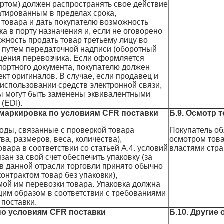
ртом) должен распространять свое действие
атированным в пределах срока,
и товара и дать покупателю возможность
ка в порту назначения и, если не оговорено
жность продать товар третьему лицу во
 путем передаточной надписи (оборотный
щения перевозчика. Если оформляется
портного документа, покупателю должен
кт оригиналов. В случае, если продавец и
 использовании средств электронной связи,
 могут быть заменены эквивалентными
(EDI).
– маркировка по условиям CFR поставки
Б.9. Осмотр 
оды, связанные с проверкой товара
Покупатель об
ва, размеров, веса, количества),
осмотром това
вара в соответствии со статьей А.4. условий
властями стра
ан за свой счет обеспечить упаковку (за
 в данной отрасли торговли принято обычно
онтрактом товар без упаковки),
ой им перевозки товара. Упаковка должна
им образом в соответствии с требованиями
 поставки.
 по условиям CFR поставки
Б.10. Другие