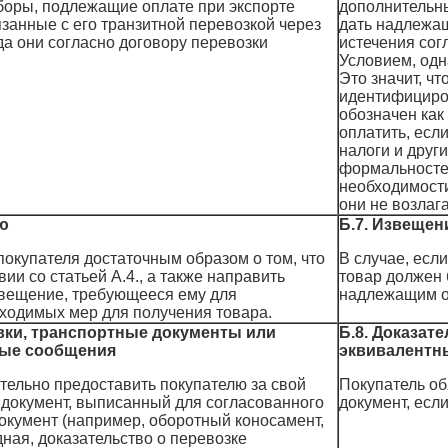
боры, подлежащие оплате при экспорте
дополнительн
язанные с его транзитной перевозкой через
дать надлежащ
гда они согласно договору перевозки
истечения сог
Условием, одн
Это значит, ч
идентифициров
обозначен как
оплатить, есл
налоги и друг
формальностей
необходимости
они не возлаг
ю
Б.7. Извещен
покупателя достаточным образом о том, что
В случае, есл
ии со статьей А.4., а также направить
товар должен 
звещение, требующееся ему для
надлежащим об
ходимых мер для получения товара.
авки, транспортные документы или
Б.8. Доказат
ные сообщения
эквивалентн
ельно предоставить покупателю за свой
Покупатель об
документ, выписанный для согласованного
документ, есл
окумент (например, оборотный коносамент,
ная, доказательство о перевозке