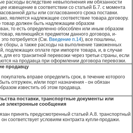
ые расходы вследствие невыполнения им обязанности
ее извещение в соответствии со статьей Б.7. с момента
ласованной даты или согласованного срока поставки.
ако, является надлежащее соответствие товара договору.
то товар должен быть надлежащим образом
ан, то есть определенно обособлен или иным образом
 товар, являющийся предметом данного договора, и-
и это потребуется (См.
Введение п.14
), все пошлины,
ие сборы, а также расходы на выполнение таможенных
, подлежащих оплате при импорте товара, и, в случае
, для его транзитной перевозки через третьи страны, если
аются на продавца при оформлении договора перевозки.
ие продавцу
и покупатель вправе определить срок, в течение которого
быть отгружен, и/или порт назначения - он обязан
разом известить об этом продавца.
ельства поставки, транспортные документы или
ые электронные сообщения
язан принять предусмотренный статьей А.8. транспортный
и он соответствует условиям контракта купли-продажи.