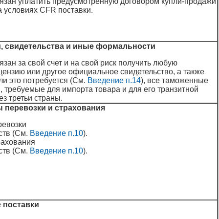
язан уплатить предусмотренную договором купли-продажи
а условиях CFR поставки.
и, свидетельства и иные формальности
язан за свой счет и на свой риск получить любую
ензию или другое официальное свидетельство, а также
ли это потребуется (См.
Введение п.14
), все таможенные
 требуемые для импорта товара и для его транзитной
ез третьи страны.
ы перевозки и страхования
ревозки
ств (См.
Введение п.10
).
рахования
ств (См.
Введение п.10
).
е поставки