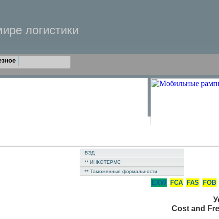
мире логистики
езное
ВЭД
** ИНКОТЕРМС
** Таможенные формальности
EXW
FCA
FAS
FOB
У
Cost and Frei