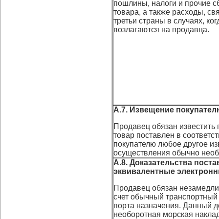
пошлины, налоги и прочие с
товара, а также расходы, св
третьи страны в случаях, ко
возлагаются на продавца.
А.7. Извещение покупател
Продавец обязан известить 
товар поставлен в соответств
покупателю любое другое и
осуществления обычно необ
А.8. Доказательства пост
эквивалентные электрон
Продавец обязан незамедлит
счет обычный транспортный 
порта назначения. Данный д
необоротная морская наклад