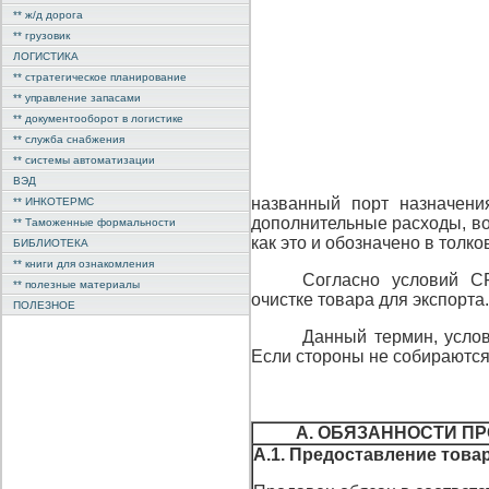
** ж/д дорога
** грузовик
ЛОГИСТИКА
** стратегическое планирование
** управление запасами
** документооборот в логистике
** служба снабжения
** системы автоматизации
ВЭД
названный порт назначени
** ИНКОТЕРМС
дополнительные расходы, во
** Таможенные формальности
как это и обозначено в толк
БИБЛИОТЕКА
** книги для ознакомления
Согласно условий C
** полезные материалы
очистке товара для экспорта.
ПОЛЕЗНОЕ
Данный термин, услов
Если стороны не собираются 
А. ОБЯЗАННОСТИ ПРО
А.1. Предоставление това