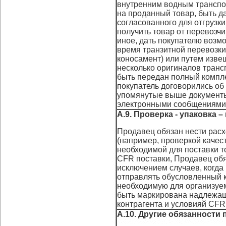
внутренним водным транспо
на проданный товар, быть д
согласованного для отгрузк
получить товар от перевозчи
иное, дать покупателю возмо
время транзитной перевозки
коносамент) или путем изве
несколько оригиналов транс
быть передан полный компле
покупатель договорились об
упомянутые выше документы
электронными сообщениями 
А.9. Проверка - упаковка 
Продавец обязан нести расх
(например, проверкой качест
необходимой для поставки то
CFR поставки, Продавец обяз
исключением случаев, когда
отправлять обусловленный к
необходимую для организуем
быть маркирована надлежащ
контрагента и условияй CFR
А.10. Другие обязанности