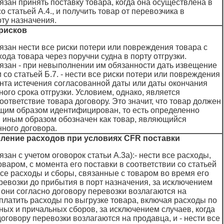
язан принять поставку товара, когда она осуществлена в
о статьей А.4., и получить товар от перевозчика в
ту назначения.
 рисков
язан нести все риски потери или повреждения товара с
ода товара через поручни судна в порту отгрузки.
язан - при невыполнении им обязанности дать извещение
 со статьей Б.7. - нести все риски потери или повреждения
нта истечения согласованной даты или даты окончания
ого срока отгрузки. Условием, однако, является
ответствие товара договору. Это значит, что товар должен
щим образом идентифицирован, то есть определенно
 иным образом обозначен как товар, являющийся
ного договора.
еление расходов при условиях CFR поставки
зан с учетом оговорок статьи А.3а):- нести все расходы,
оваром, с момента его поставки в соответствии со статьей
 все расходы и сборы, связанные с товаром во время его
ревозки до прибытия в порт назначения, за исключением
а они согласно договору перевозки возлагаются на
оплатить расходы по выгрузке товара, включая расходы по
ных и причальных сборов, за исключением случаев, когда
договору перевозки возлагаются на продавца, и - нести все