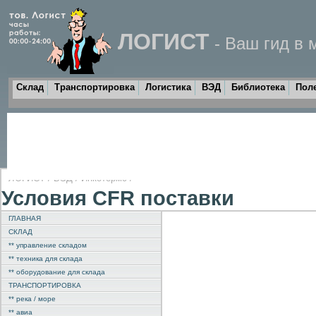
ЛОГИСТ
- Ваш гид в 
Склад
Транспортировка
Логистика
ВЭД
Библиотека
Пол
ЛОГИСТ
/
ВЭД
/
Инкотермс
/
Условия CFR поставки
ГЛАВНАЯ
СКЛАД
** управление складом
** техника для склада
** оборудование для склада
ТРАНСПОРТИРОВКА
** река / море
** авиа