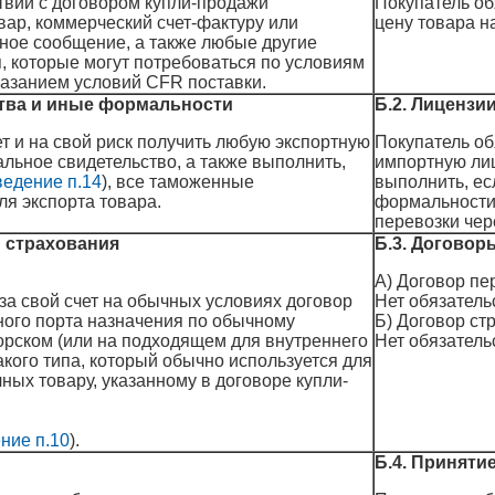
твии с договором купли-продажи
Покупатель об
вар, коммерческий счет-фактуру или
цену товара н
ное сообщение, а также любые другие
я, которые могут потребоваться по условиям
казанием условий CFR поставки.
ства и иные формальности
Б.2. Лицензи
т и на свой риск получить любую экспортную
Покупатель об
льное свидетельство, а также выполнить,
импортную лиц
едение п.14
), все таможенные
выполнить, ес
я экспорта товара.
формальности,
перевозки чер
и страхования
Б.3. Договор
А) Договор пе
за свой счет на обычных условиях договор
Нет обязатель
ного порта назначения по обычному
Б) Договор ст
орском (или на подходящем для внутреннего
Нет обязатель
акого типа, который обычно используется для
ных товару, указанному в договоре купли-
ние п.10
).
Б.4. Приняти