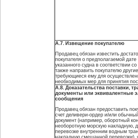
А.7. Извещение покупателю
Продавец обязан известить достат
покупателя о предполагаемой дате
указанного судна в соответствии со 
также направить покупателю други
требующиеся ему для осуществлен
необходимых мер для принятия пос
А.8. Доказательства поставки, т
документы или эквивалентные 
сообщения
Продавец обязан предоставить пок
счет деливери-ордер и/или обычны
документ (например, оборотный ко
необоротную морскую накладную, д
перевозке внутренним водным тра
накладную смешанной перевозки), 