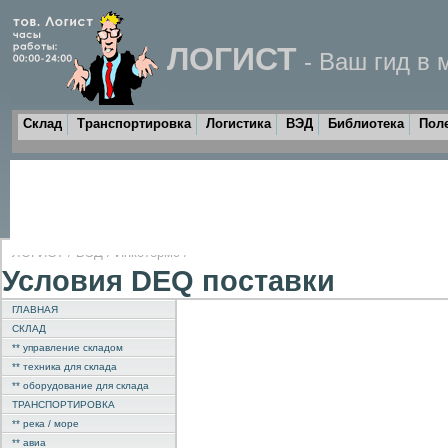
ЛОГИСТ
- Ваш гид в 
Склад
Транспортировка
Логистика
ВЭД
Библиотека
Пол
ЛОГИСТ
/
ВЭД
/
Инкотермс
/
Условия DEQ поставки
ГЛАВНАЯ
СКЛАД
** управление складом
** техника для склада
** оборудование для склада
ТРАНСПОРТИРОВКА
** река / море
** авиа