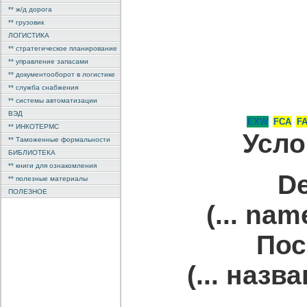
** ж/д дорога
** грузовик
ЛОГИСТИКА
** стратегическое планирование
** управление запасами
** документооборот в логистике
** служба снабжения
** системы автоматизации
ВЭД
EXW
FCA
F
** ИНКОТЕРМС
Усло
** Таможенные формальности
БИБЛИОТЕКА
** книги для ознакомления
De
** полезные материалы
ПОЛЕЗНОЕ
(... nam
Пос
(... наз