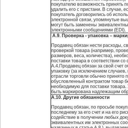
покупателю возможность принять по
удалить его с пристани. В случае, 
покупатель договорились об испол
электронной связи, упомянутые в
могут быть заменены эквивалентн
электронными сообщениями (EDI).
А.9. Проверка - упаковка – марк
Продавец обязан нести расходы, с
проверкой товара (например, прове
размеров, веса, количества), необ
поставки товара в соответствии со 
А.4.Продавец обязан за свой счет 
упаковку (за исключением случаев, 
отрасли торговли обычно принято 
обусловленный контрактом товар бе
необходимую для поставки товара.
быть маркирована надлежащим обр
А.10. Другие обязанности
Продавец обязан, по просьбе покуп
последнему за его счет и на его ри
содействие в получении любых док
эквивалентных им электронных со
названных в статье А.8.), выдавае